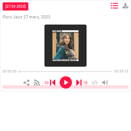
[27.03.2023]
Puro Jazz 27 marz, 2023.
Copiar
Copiar
00:00:00
00:59:15