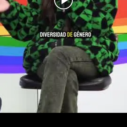
Play
Video