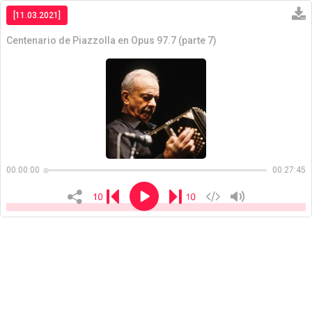
[11.03.2021]
Centenario de Piazzolla en Opus 97.7 (parte 7)
Copiar
00:00:00
00:27:45