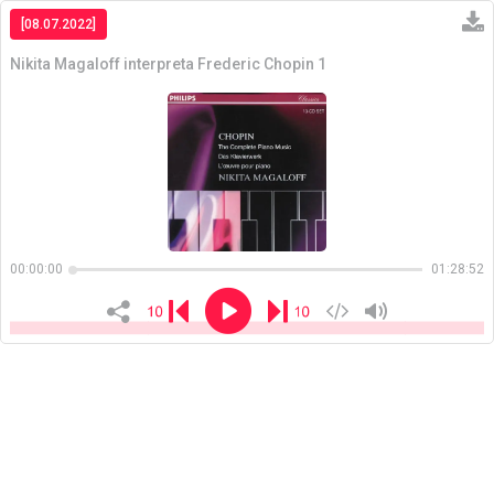
[08.07.2022]
Nikita Magaloff interpreta Frederic Chopin 1
Copiar
00:00:00
01:28:52