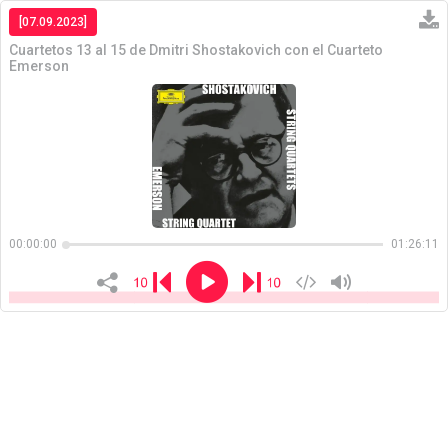
[07.09.2023]
Cuartetos 13 al 15 de Dmitri Shostakovich con el Cuarteto
Emerson
Copiar
00:00:00
01:26:11