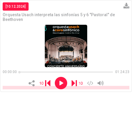
[10.12.2024]
Orquesta Usach interpreta las sinfonías 5 y 6 "Pastoral" de
Beethoven
Copiar
00:00:00
01:24:23