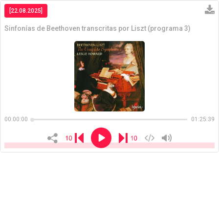
[22.08.2025]
Sinfonías de Beethoven transcritas por Liszt (programa 3)
Copiar
00:00:00
01:25:39