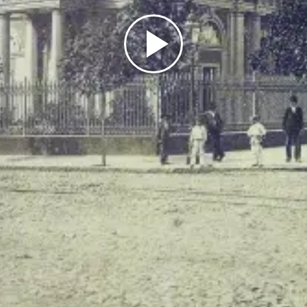
Play
Video