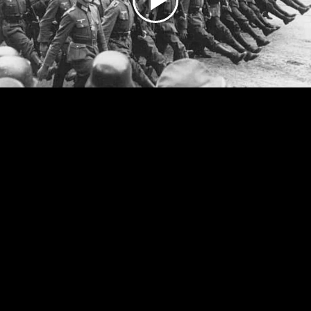
Play
Video