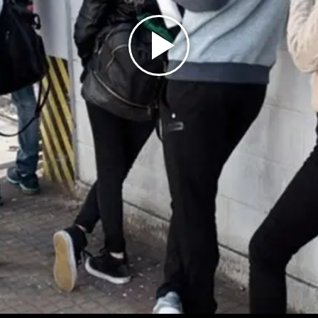
Play
Video