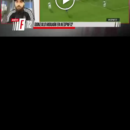
Play
Video