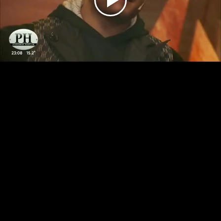
Play
Video