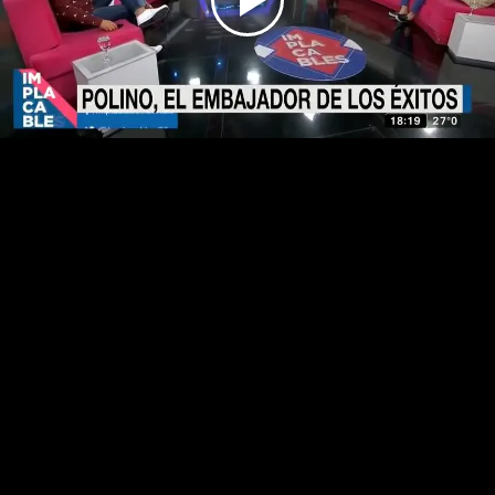
Play
Video