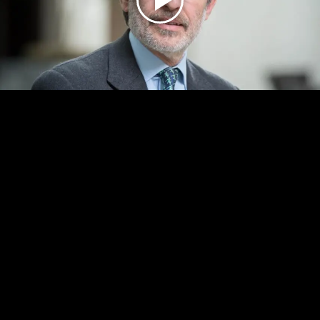
Play
Video