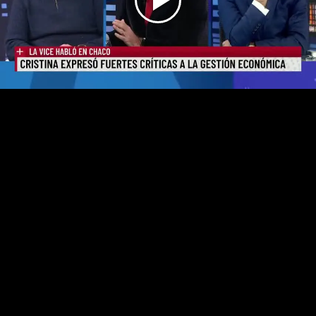
Play
Video