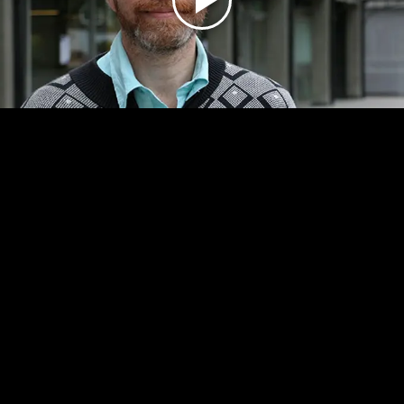
Play
Video