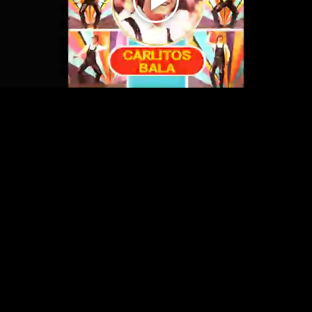
Play
Video