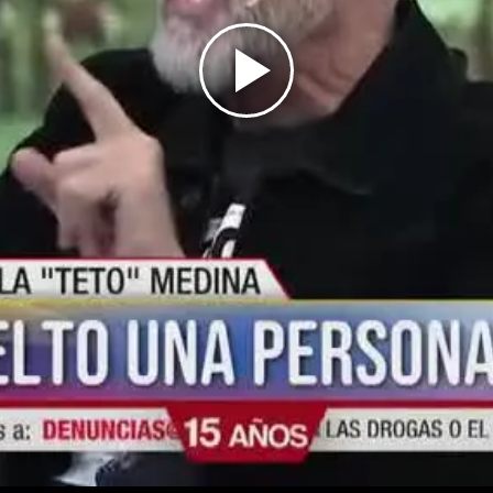
Play
Video