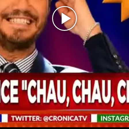
Play
Video