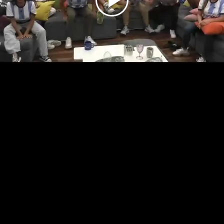
Play
Video