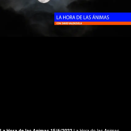
Rewnid
Play
Forward
La Hora de las Animas 15/6/2022
La Hora de las Animas