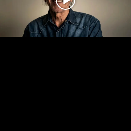
Play
Video