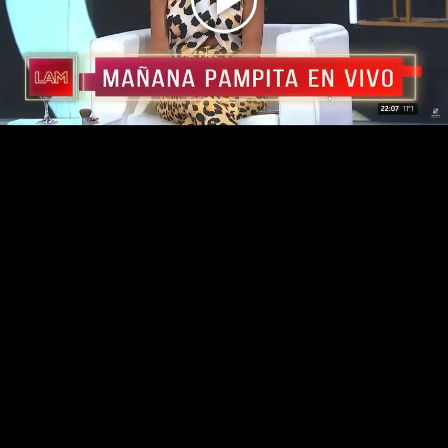
Play
Video