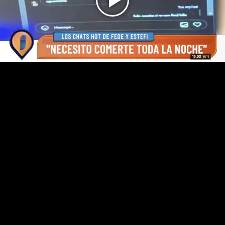
Play
Video