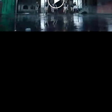
Play
Video