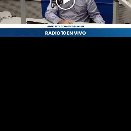
Play
Video