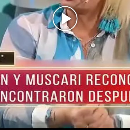
Play
Video