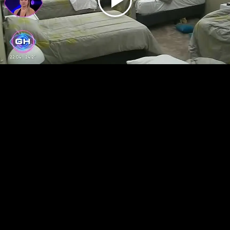
Play
Video