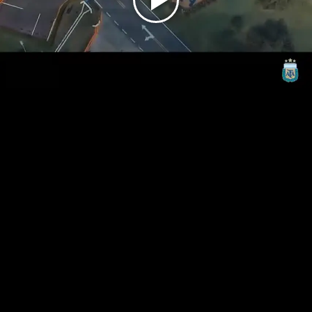
Play
Video