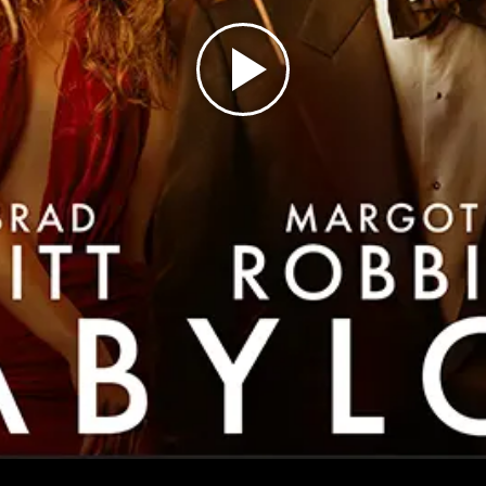
Play
Video