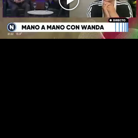
Play
Video