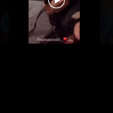
Play
Video