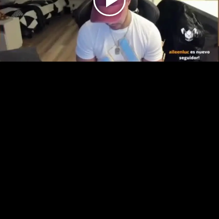
Play
Video