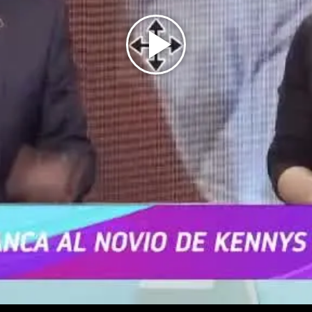
Play
Video