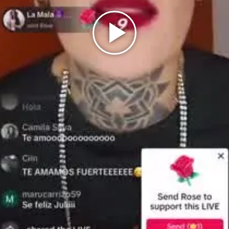
Play
Video