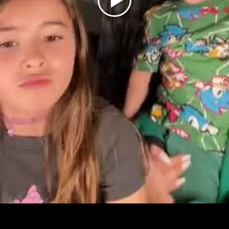
Play
Video