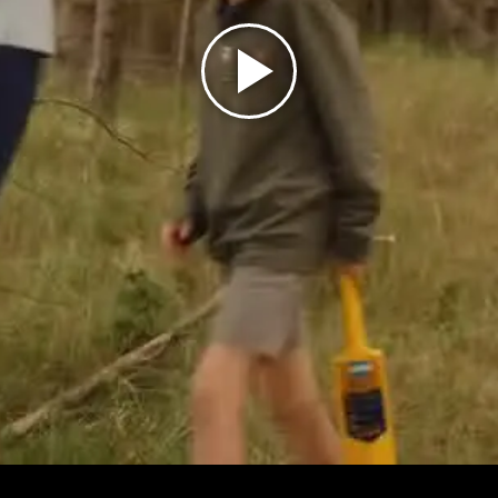
Play
Video