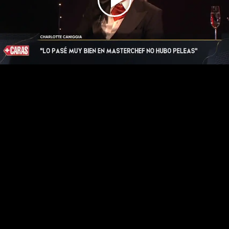
Play
Video