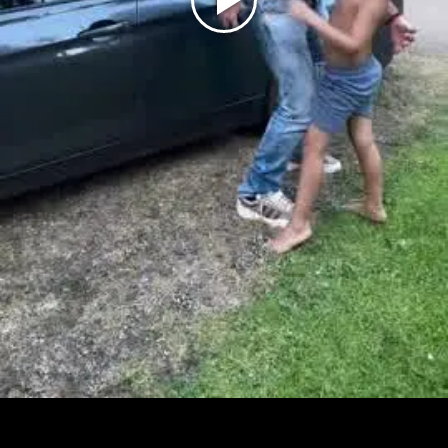
Play
Video