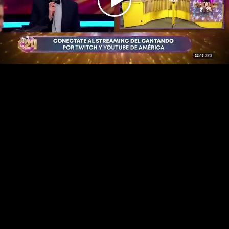
Play
Video