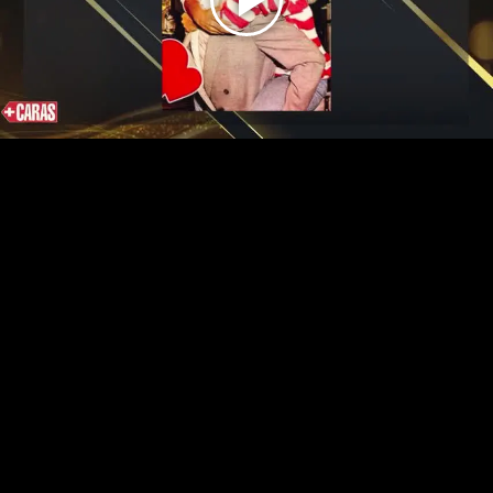
Play
Video