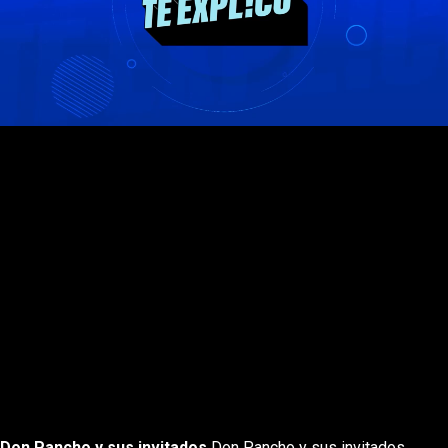
Rewnid
Play
Forward
Don Pancho y sus invitados
Don Pancho y sus invitados