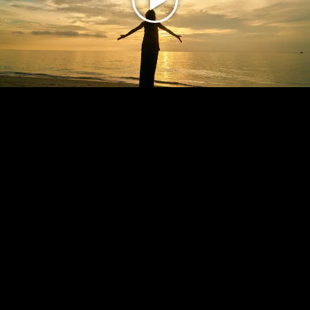
Play
Video