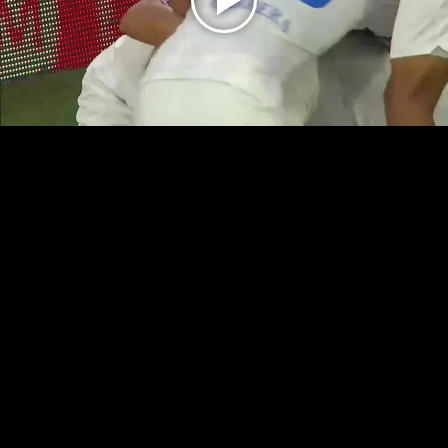
Play
Video