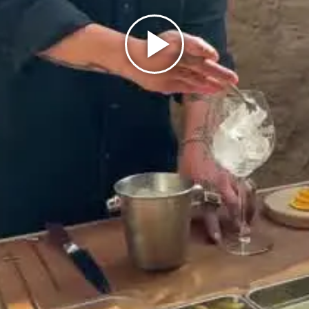
Play
Video