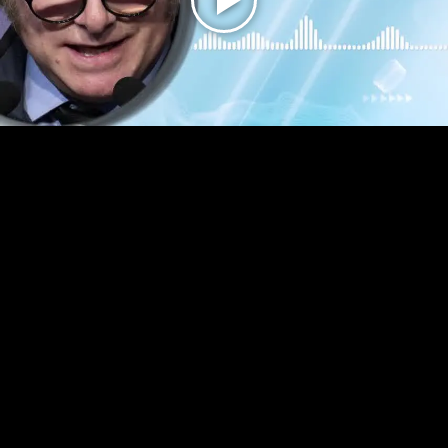
Play
Video