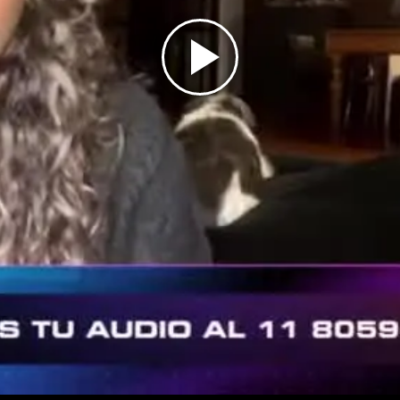
Play
Video