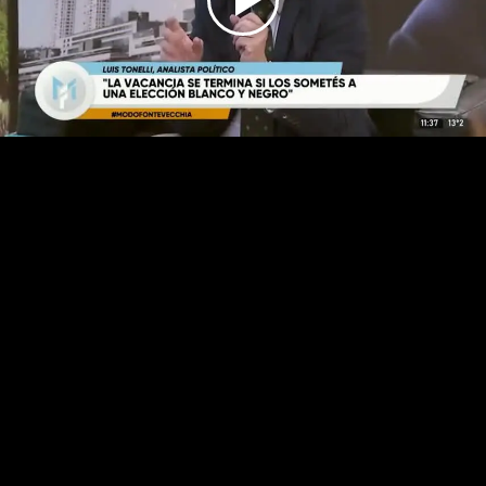
Play
Video