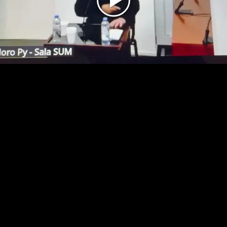
Play
Video