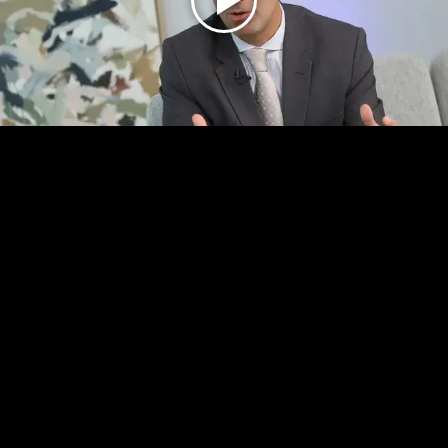
Play
Video